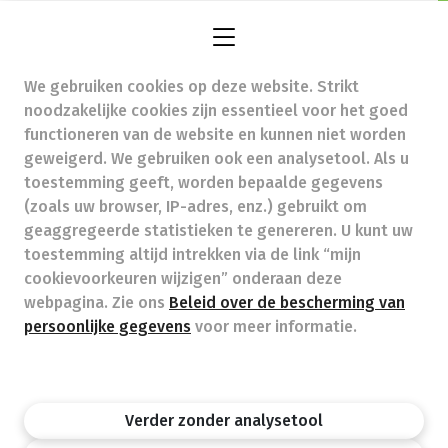
zuiderlaan@apotheekdebrabandere.be
-
Ondernemingsnummer (BTW nr.) (BE)0427320731
Beroepstitel:
Apotheker werkzaam in België
We gebruiken cookies op deze website. Strikt
noodzakelijke cookies zijn essentieel voor het goed
functioneren van de website en kunnen niet worden
Beroepsvereniging:
Algemene Pharmaceutische
geweigerd. We gebruiken ook een analysetool. Als u
Bond
autorisatienummer FAGG 344105
toestemming geeft, worden bepaalde gegevens
Valt onder toezicht van de Orde der Apothekers,
(zoals uw browser, IP-adres, enz.) gebruikt om
02/537.42.67, Henri Jasparlaan 94 1060 Brussel
geaggregeerde statistieken te genereren. U kunt uw
Deontologie:
Code van de farmaceutische plichtenleer
toestemming altijd intrekken via de link “mijn
Tarieven terugbetaalde zorg
cookievoorkeuren wijzigen” onderaan deze
webpagina. Zie ons
Beleid over de bescherming van
persoonlijke gegevens
voor meer informatie.
Apotheek.be
Orde Der Apothekers
FAGG
Privacy policy
Wettelijke vermeldingen
Disclaimer
©APB
Verder zonder analysetool